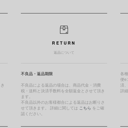
RETURN
返品について
不良品・返品期限
各
便e
引き
不良品による返品の場合は、商品代金・消費
済
税・送料と決済手数料を全額返金とさせて頂き
詳
ます。
不良品以外のお客様都合による返品はお断りさ
せて頂きます。 詳細に関しては
こちら
をご確
認ください。