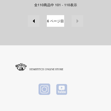
全
110
商品中
101 - 110
表示
6
ページ目