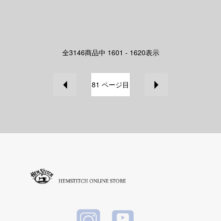
全
3146
商品中
1601 - 1620
表示
81
ページ目