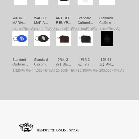
WACKO
WACKO
ANTIDOT
Standard
Standard
MARIA
MARIA
E BUYER
California
California
(ワコマリ
(ワコマリ
S CLUB
(スタンダ
(スタンダ
23,100円(税込)
23,100円(税込)
47,300円(税込)
7,150円(税込)
1,320円(税込)
ア) LEAT
ア) LEAT
(アンチド
ードカリ
ードカリ
HER BEL
HER BEL
ートバイ
フォルニ
フォルニ
T ( TYPE-
T ( TYPE-
ヤーズク
ア) SD Fr
ア) SD Co
2 ) (レザ
1 ) (レザ
ラブ) ASI
agrance
in Case
ーベルト)
ーベルト)
C Heavy
(香水)
(コインケ
BLACK
BLACK
Weight O
ース)RED
Standard
Standard
【残り2
【残り2
【残り1
versized
California
California
点】Stand
点】Stand
点】ANTI
Cutoff Par
(スタンダ
(スタンダ
ard Califor
ard Califor
DOTE BU
ka(カット
1,320円(税込)
1,320円(税込)
25,300円(税込)
25,300円(税込)
203,500円(税込)
ードカリ
ードカリ
nia(スタ
nia(スタ
YERS CL
オフパー
フォルニ
フォルニ
ンダード
ンダード
UB(アン
カー) Blac
ア) SD Co
ア) SD Co
カリフォ
カリフォ
チドート
k
in Case
in Case
ルニア) B
ルニア) B
バイヤー
(コインケ
(コインケ
utton Wor
utton Wor
ズクラブ)
ース)BLU
ース)BLA
ks / SD L
ks / SD L
Leather T
E
CK
eather Wa
eather Wa
ool Bag(M
llet(ボタン
llet(ボタン
edium)(レ
ワークス
ワークス
ザーツー
レザーウ
レザーウ
ルバッグ)
ォレット)
ォレット)
Black
BROWN
BLACK