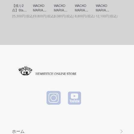
ース)RED
ース)BLU
ース)BLA
ks / SD L
【残り2
WACKO
WACKO
WACKO
WACKO
E
CK
eather Wa
点】Stand
MARIA
MARIA
MARIA
MARIA
llet(ボタン
ard Califor
(ワコマリ
(ワコマリ
(ワコマリ
(ワコマリ
ワークス
25,300円(税込)
19,800円(税込)
3,080円(税込)
8,800円(税込)
12,100円(税込)
nia(スタ
ア) RUG
ア) MUG
ア) 6 PAN
ア) DIGIT
レザーウ
ンダード
(ラグマッ
(マグ) W
EL CAP(6
ALCAMO
ォレット)
カリフォ
ト) WHIT
HITE
パネルキ
SHOULD
BROWN
ルニア) B
E
ャップ) B
ER POUC
utton Wor
LACK
H(デジタ
ks / SD L
ルカモシ
eather Wa
ョルダー
llet(ボタン
ポーチ) K
ワークス
HAKI
レザーウ
ォレット)
BLACK
ホーム