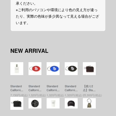
承ください。
※ご利用のパソコンや環境により色の見え方が違っ
たり、実際の色味が多少異なって見える場合がござ
います。
NEW ARRIVAL
Standard
Standard
Standard
Standard
【残り2
California
California
California
California
点】Stand
(スタンダ
(スタンダ
(スタンダ
(スタンダ
ard Califor
7,150円(税込)
1,320円(税込)
1,320円(税込)
1,320円(税込)
25,300円(税込)
ードカリ
ードカリ
ードカリ
ードカリ
nia(スタ
フォルニ
フォルニ
フォルニ
フォルニ
ンダード
ア) SD Fr
ア) SD Co
ア) SD Co
ア) SD Co
カリフォ
agrance
in Case
in Case
in Case
ルニア) B
(香水)
(コインケ
(コインケ
(コインケ
utton Wor