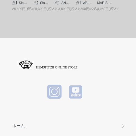
点】Stand
点】Stand
点】ANTI
点】WAC
MARIA
Cutoff Par
ard Califor
ard Califor
DOTE BU
KO MARI
(ワコマリ
ka(カット
25,300円(税込)
25,300円(税込)
203,500円(税込)
19,800円(税込)
3,080円(税込)
nia(スタ
nia(スタ
YERS CL
A (ワコマ
ア) MUG
オフパー
ンダード
ンダード
UB(アン
リア) RU
(マグ) W
カー) Blac
カリフォ
カリフォ
チドート
G(ラグマ
HITE
k
ルニア) B
ルニア) B
バイヤー
ット) WHI
utton Wor
utton Wor
ズクラブ)
TE
ks / SD L
ks / SD L
Leather T
eather Wa
eather Wa
ool Bag(M
llet(ボタン
llet(ボタン
edium)(レ
ワークス
ワークス
ザーツー
レザーウ
レザーウ
ルバッグ)
ォレット)
ォレット)
Black
BROWN
BLACK
ホーム