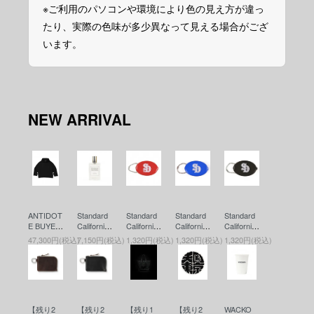
※ご利用のパソコンや環境により色の見え方が違っ
たり、実際の色味が多少異なって見える場合がござ
います。
NEW ARRIVAL
ANTIDOT
Standard
Standard
Standard
Standard
E BUYER
California
California
California
California
S CLUB
(スタンダ
(スタンダ
(スタンダ
(スタンダ
47,300円(税込)
7,150円(税込)
1,320円(税込)
1,320円(税込)
1,320円(税込)
(アンチド
ードカリ
ードカリ
ードカリ
ードカリ
ートバイ
フォルニ
フォルニ
フォルニ
フォルニ
ヤーズク
ア) SD Fr
ア) SD Co
ア) SD Co
ア) SD Co
ラブ) ASI
agrance
in Case
in Case
in Case
C Heavy
(香水)
(コインケ
(コインケ
(コインケ
Weight O
ース)RED
ース)BLU
ース)BLA
【残り2
【残り2
【残り1
【残り2
WACKO
versized
E
CK