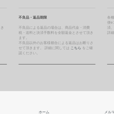
不良品・返品期限
各
便e
引き
不良品による返品の場合は、商品代金・消費
済
税・送料と決済手数料を全額返金とさせて頂き
詳
ます。
不良品以外のお客様都合による返品はお断りさ
せて頂きます。 詳細に関しては
こちら
をご確
認ください。
ホーム
メル