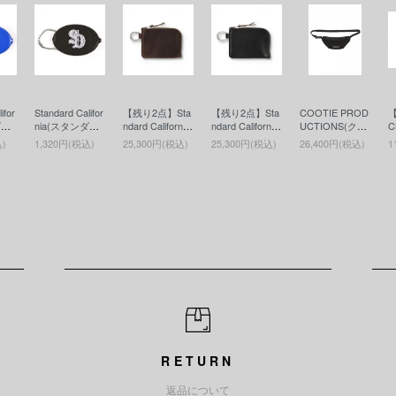
ifor
Standard Califor
【残り2点】Sta
【残り2点】Sta
COOTIE PROD
ダー
nia(スタンダー
ndard California
ndard California
UCTIONS(クー
C
ルニ
ドカリフォルニ
(スタンダード
(スタンダード
ティー)Nylon O
コ
込)
1,320円(税込)
25,300円(税込)
25,300円(税込)
26,400円(税込)
1
 Ca
ア) SD Coin Ca
カリフォルニ
カリフォルニ
x Waist Bag(ウ
E
ケー
se(コインケー
ア) Button Work
ア) Button Work
エストバッグ) B
G
ス)BLACK
s / SD Leather
s / SD Leather
lack
C
Wallet(ボタンワ
Wallet(ボタンワ
Y
ークスレザーウ
ークスレザーウ
ウ
ォレット)BRO
ォレット)BLAC
T
WN
K
RETURN
返品について