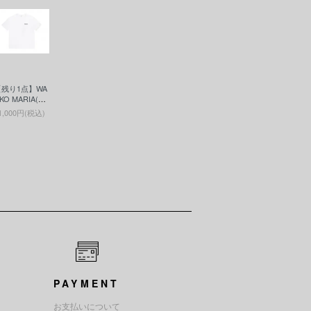
【残り1点】WA
KO MARIA(ワ
マリア)WASH
1,000円(税込)
D HEAVY WEI
HT CREW NE
K T-SHIRT ( T
PE-6 )(ヘビー
エイトT)WHI
E
PAYMENT
お支払いについて