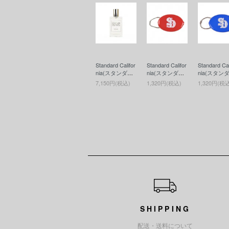
Standard Califor
Standard Califor
Standard Cal
nia(スタンダー
nia(スタンダー
nia(スタン
ドカリフォルニ
ドカリフォルニ
ドカリフォ
7,150円(税込)
1,320円(税込)
1,320円(税
ア) SD Fragran
ア) SD Coin Ca
ア) SD Coin
ce(香水)
se(コインケー
se(コイン
ス)RED
ス)BLUE
ショッピングガイド
SHIPPING
配送・送料について