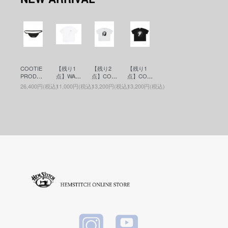
COOTIE
【残り1
【残り2
【残り1
PRODUC
点】WAC
点】COO
点】COO
TIONS(ク
KO MARI
TIE PRO
TIE PRO
26,400円(税込)
11,000円(税込)
13,200円(税込)
13,200円(税込)
ーティー)
A(ワコマ
DUCTIO
DUCTIO
Nylon Ox
リア)WAS
NS(クー
NS(クー
Waist Bag
HED HEA
ティー)Pri
ティー)Pri
(ウエスト
VY WEIG
nt S/S Tee
nt S/S Tee
バッグ) Bl
HT CRE
- JESUS
- JESUS
ack
W NECK
(プリント
(プリント
T-SHIRT (
S/S Tee)
S/S Tee)
TYPE-6 )
White
Black
(ヘビーウ
エイトT)
WHITE