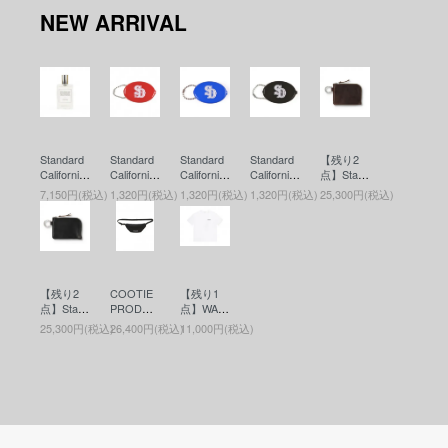
NEW ARRIVAL
Standard
Standard
Standard
Standard
【残り2
California
California
California
California
点】Stand
(スタンダ
(スタンダ
(スタンダ
(スタンダ
ard Califor
7,150円(税込)
1,320円(税込)
1,320円(税込)
1,320円(税込)
25,300円(税込)
ードカリ
ードカリ
ードカリ
ードカリ
nia(スタ
フォルニ
フォルニ
フォルニ
フォルニ
ンダード
ア) SD Fr
ア) SD Co
ア) SD Co
ア) SD Co
カリフォ
agrance
in Case
in Case
in Case
ルニア) B
(香水)
(コインケ
(コインケ
(コインケ
utton Wor
ース)RED
ース)BLU
ース)BLA
ks / SD L
【残り2
COOTIE
【残り1
E
CK
eather Wa
点】Stand
PRODUC
点】WAC
llet(ボタン
ard Califor
TIONS(ク
KO MARI
ワークス
25,300円(税込)
26,400円(税込)
11,000円(税込)
nia(スタ
ーティー)
A(ワコマ
レザーウ
ンダード
Nylon Ox
リア)WAS
ォレット)
カリフォ
Waist Bag
HED HEA
BROWN
ルニア) B
(ウエスト
VY WEIG
utton Wor
バッグ) Bl
HT CRE
ks / SD L
ack
W NECK
eather Wa
T-SHIRT (
llet(ボタン
TYPE-6 )