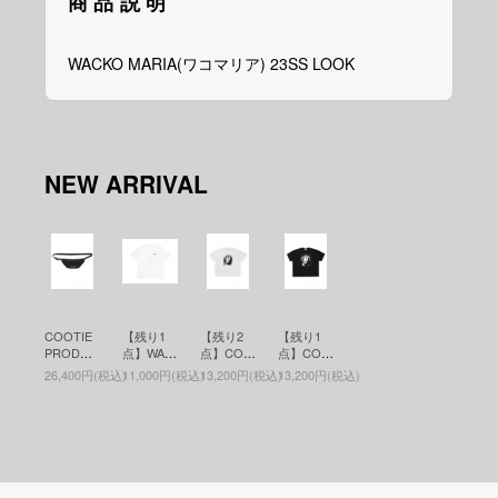
商品説明
WACKO MARIA(ワコマリア) 23SS LOOK
NEW ARRIVAL
COOTIE
【残り1
【残り2
【残り1
PRODUC
点】WAC
点】COO
点】COO
TIONS(ク
KO MARI
TIE PRO
TIE PRO
26,400円(税込)
11,000円(税込)
13,200円(税込)
13,200円(税込)
ーティー)
A(ワコマ
DUCTIO
DUCTIO
Nylon Ox
リア)WAS
NS(クー
NS(クー
Waist Bag
HED HEA
ティー)Pri
ティー)Pri
(ウエスト
VY WEIG
nt S/S Tee
nt S/S Tee
バッグ) Bl
HT CRE
- JESUS
- JESUS
ack
W NECK
(プリント
(プリント
T-SHIRT (
S/S Tee)
S/S Tee)