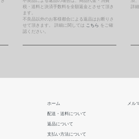
引き
不良品による返品の場合は、商品代金・消費
済
税・送料と決済手数料を全額返金とさせて頂き
詳
ます。
不良品以外のお客様都合による返品はお断りさ
せて頂きます。 詳細に関しては
こちら
をご確
認ください。
ホーム
メル
配送・送料について
返品について
支払い方法について