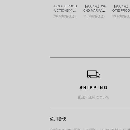
COOTIE PROD
【残り1点】WA
【残り1点】
UCTIONS(クー
CKO MARIA(ワ
OTIE PRO
ティー)Nylon O
コマリア)WASH
TIONS(ク
26,400円(税込)
11,000円(税込)
13,200円(税
x Waist Bag(ウ
ED HEAVY WEI
ィー)Print S
エストバッグ) B
GHT CREW NE
ee - JESUS
lack
CK T-SHIRT ( T
リントS/S T
YPE-6 )(ヘビー
White
ウエイトT)WHI
TE
ショッピングガイド
SHIPPING
配送・送料について
佐川急便