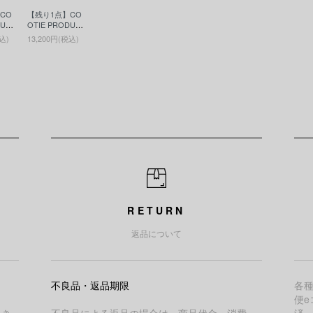
CO
【残り1点】CO
DUC
OTIE PRODUC
ーテ
TIONS(クーテ
込)
13,200円(税込)
/S T
ィー)Print S/S T
(プ
ee - JESUS(プ
ee)
リントS/S Tee)
Black
RETURN
返品について
不良品・返品期限
各
便e