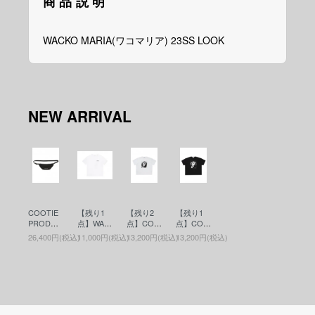
商品説明
WACKO MARIA(ワコマリア) 23SS LOOK
NEW ARRIVAL
COOTIE
【残り1
【残り2
【残り1
PRODUC
点】WAC
点】COO
点】COO
TIONS(ク
KO MARI
TIE PRO
TIE PRO
26,400円(税込)
11,000円(税込)
13,200円(税込)
13,200円(税込)
ーティー)
A(ワコマ
DUCTIO
DUCTIO
Nylon Ox
リア)WAS
NS(クー
NS(クー
Waist Bag
HED HEA
ティー)Pri
ティー)Pri
(ウエスト
VY WEIG
nt S/S Tee
nt S/S Tee
バッグ) Bl
HT CRE
- JESUS
- JESUS
ack
W NECK
(プリント
(プリント
T-SHIRT (
S/S Tee)
S/S Tee)