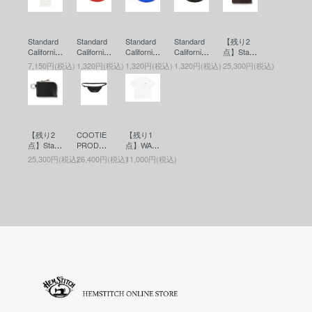
Standard
Standard
Standard
Standard
【残り2
California
California
California
California
点】Stand
(スタンダ
(スタンダ
(スタンダ
(スタンダ
ard Califor
7,150円(税込)
1,320円(税込)
1,320円(税込)
1,320円(税込)
25,300円(税込)
ードカリ
ードカリ
ードカリ
ードカリ
nia(スタ
フォルニ
フォルニ
フォルニ
フォルニ
ンダード
ア) SD Fr
ア) SD Co
ア) SD Co
ア) SD Co
カリフォ
agrance
in Case
in Case
in Case
ルニア) B
(香水)
(コインケ
(コインケ
(コインケ
utton Wor
ース)RED
ース)BLU
ース)BLA
ks / SD L
【残り2
COOTIE
【残り1
E
CK
eather Wa
点】Stand
PRODUC
点】WAC
llet(ボタン
ard Califor
TIONS(ク
KO MARI
ワークス
25,300円(税込)
26,400円(税込)
11,000円(税込)
nia(スタ
ーティー)
A(ワコマ
レザーウ
ンダード
Nylon Ox
リア)WAS
ォレット)
カリフォ
Waist Bag
HED HEA
BROWN
ルニア) B
(ウエスト
VY WEIG
utton Wor
バッグ) Bl
HT CRE
ks / SD L
ack
W NECK
eather Wa
T-SHIRT (
llet(ボタン
TYPE-6 )
ワークス
(ヘビーウ
レザーウ
エイトT)
ォレット)
WHITE
BLACK