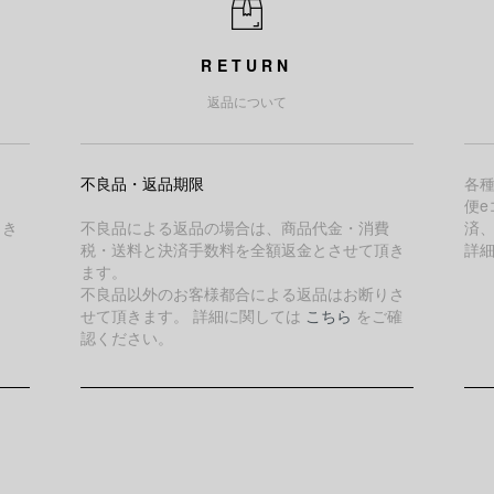
RETURN
返品について
不良品・返品期限
各
便e
引き
不良品による返品の場合は、商品代金・消費
済
税・送料と決済手数料を全額返金とさせて頂き
詳
ます。
不良品以外のお客様都合による返品はお断りさ
せて頂きます。 詳細に関しては
こちら
をご確
認ください。