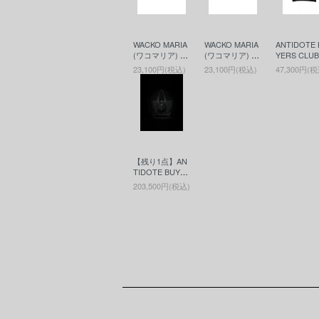
WACKO MARIA
WACKO MARIA
ANTIDOTE 
(ワコマリア) LE
(ワコマリア) LE
YERS CLU
ATHER BELT (
ATHER BELT (
ンチドート
23,100円(税込)
23,100円(税込)
47,300円(税
TYPE-2 ) (レザ
TYPE-1 ) (レザ
ヤーズクラブ
ーベルト) BLAC
ーベルト) BLAC
SIC Heavy 
K
K
ht Oversize
toff Parka
トオフパー
ー) Black
【残り1点】AN
TIDOTE BUYE
RS CLUB(アン
203,500円(税込)
チドートバイヤ
ーズクラブ) Lea
ther Tool Bag(M
edium)(レザー
ツールバッグ) B
lack
ショッピングガイド