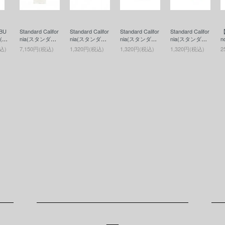
BU
Standard Califor
Standard Califor
Standard Califor
Standard Califor
【
B(ア
nia(スタンダー
nia(スタンダー
nia(スタンダー
nia(スタンダー
n
バイ
ドカリフォルニ
ドカリフォルニ
ドカリフォルニ
ドカリフォルニ
込)
7,150円(税込)
1,320円(税込)
1,320円(税込)
1,320円(税込)
2
) A
ア) SD Fragran
ア) SD Coin Ca
ア) SD Coin Ca
ア) SD Coin Ca
Weig
ce(香水)
se(コインケー
se(コインケー
se(コインケー
ア
d Cu
ス)RED
ス)BLUE
ス)BLACK
s
(カッ
W
カ
ォ
W