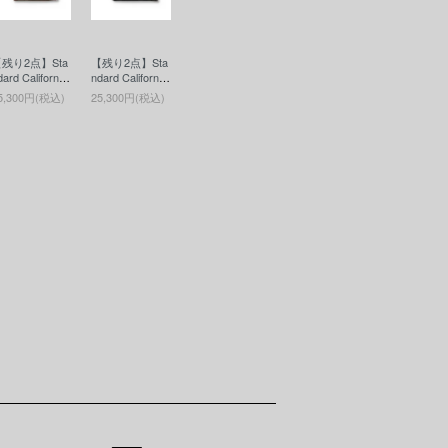
残り2点】Sta
【残り2点】Sta
dard California
ndard California
(スタンダード
(スタンダード
5,300円(税込)
25,300円(税込)
カリフォルニ
カリフォルニ
) Button Work
ア) Button Work
 / SD Leather
s / SD Leather
allet(ボタンワ
Wallet(ボタンワ
ークスレザーウ
ークスレザーウ
レット)BRO
ォレット)BLAC
N
K