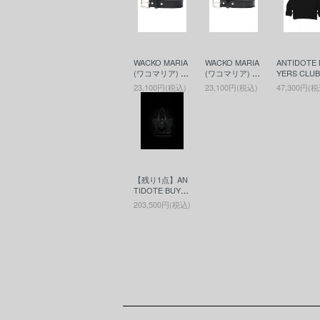
WACKO MARIA
WACKO MARIA
ANTIDOTE 
(ワコマリア) LE
(ワコマリア) LE
YERS CLU
ATHER BELT (
ATHER BELT (
ンチドート
23,100円(税込)
23,100円(税込)
47,300円(税
TYPE-2 ) (レザ
TYPE-1 ) (レザ
ヤーズクラブ
ーベルト) BLAC
ーベルト) BLAC
SIC Heavy 
K
K
ht Oversize
toff Parka
トオフパー
ー) Black
【残り1点】AN
TIDOTE BUYE
RS CLUB(アン
203,500円(税込)
チドートバイヤ
ーズクラブ) Lea
ther Tool Bag(M
edium)(レザー
ツールバッグ) B
lack
ショッピングガイド