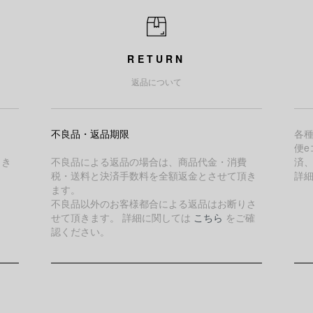
RETURN
返品について
不良品・返品期限
各
便e
引き
不良品による返品の場合は、商品代金・消費
済
税・送料と決済手数料を全額返金とさせて頂き
詳
ます。
不良品以外のお客様都合による返品はお断りさ
せて頂きます。 詳細に関しては
こちら
をご確
認ください。