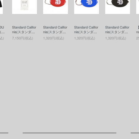
BU
Standard Califor
Standard Califor
Standard Califor
Standard Califor
【
B(ア
nia(スタンダー
nia(スタンダー
nia(スタンダー
nia(スタンダー
n
バイ
ドカリフォルニ
ドカリフォルニ
ドカリフォルニ
ドカリフォルニ
込)
7,150円(税込)
1,320円(税込)
1,320円(税込)
1,320円(税込)
2
) A
ア) SD Fragran
ア) SD Coin Ca
ア) SD Coin Ca
ア) SD Coin Ca
Weig
ce(香水)
se(コインケー
se(コインケー
se(コインケー
ア
d Cu
ス)RED
ス)BLUE
ス)BLACK
s
(カッ
W
カ
ォ
W