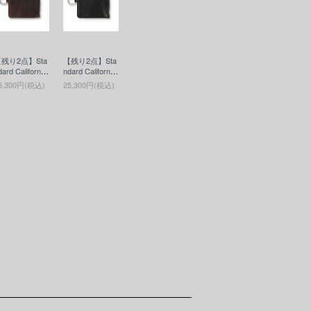
残り2点】Sta
【残り2点】Sta
dard California
ndard California
(スタンダード
(スタンダード
5,300円(税込)
25,300円(税込)
カリフォルニ
カリフォルニ
) Button Work
ア) Button Work
 / SD Leather
s / SD Leather
allet(ボタンワ
Wallet(ボタンワ
ークスレザーウ
ークスレザーウ
レット)BRO
ォレット)BLAC
N
K