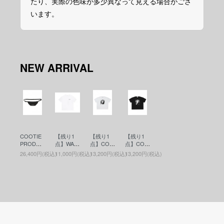
たり、実際の色味が多少異なって見える場合がござ
います。
NEW ARRIVAL
COOTIE
【残り1
【残り1
【残り1
PRODUC
点】WAC
点】COO
点】COO
TIONS(ク
KO MARI
TIE PRO
TIE PRO
26,400円(税込)
11,000円(税込)
13,200円(税込)
13,200円(税込)
ーティー)
A(ワコマ
DUCTIO
DUCTIO
Nylon Ox
リア)WAS
NS(クー
NS(クー
Waist Bag
HED HEA
ティー)Pri
ティー)Pri
(ウエスト
VY WEIG
nt S/S Tee
nt S/S Tee
バッグ) Bl
HT CRE
- JESUS
- JESUS
ack
W NECK
(プリント
(プリント
T-SHIRT (
S/S Tee)
S/S Tee)
TYPE-6 )
White
Black
(ヘビーウ