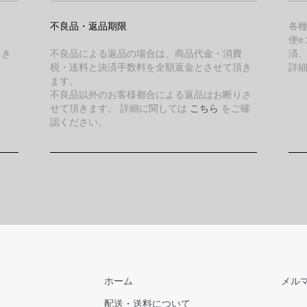
不良品・返品期限
各
便e
引き
不良品による返品の場合は、商品代金・消費
済
税・送料と決済手数料を全額返金とさせて頂き
詳
ます。
不良品以外のお客様都合による返品はお断りさ
せて頂きます。 詳細に関しては
こちら
をご確
認ください。
ホーム
メル
配送・送料について