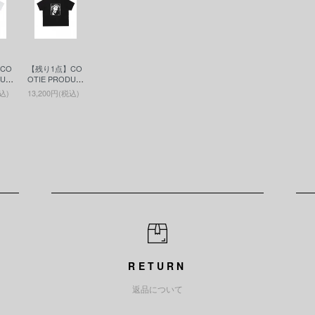
CO
【残り1点】CO
DUC
OTIE PRODUC
ーテ
TIONS(クーテ
込)
13,200円(税込)
/S T
ィー)Print S/S T
(プ
ee - JESUS(プ
ee)
リントS/S Tee)
Black
RETURN
返品について