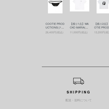
COOTIE PROD
【残り1点】WA
【残り2点】
UCTIONS(クー
CKO MARIA(ワ
OTIE PRO
ティー)Nylon O
コマリア)WASH
TIONS(ク
26,400円(税込)
11,000円(税込)
13,200円(税
x Waist Bag(ウ
ED HEAVY WEI
ィー)Print S
エストバッグ) B
GHT CREW NE
ee - JESUS
lack
CK T-SHIRT ( T
リントS/S T
YPE-6 )(ヘビー
White
ウエイトT)WHI
TE
ショッピングガイド
SHIPPING
配送・送料について