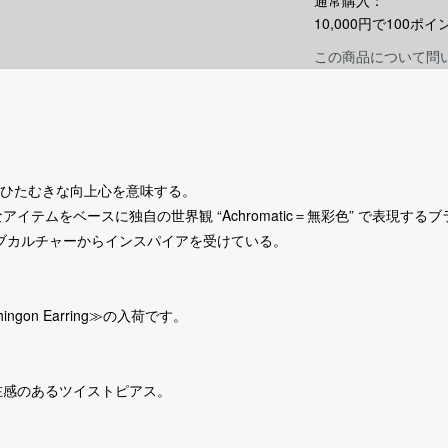
通常購入：
10,000円で100
この商品について問
めるひたむきな向上心を意味する。
テムをベースに独自の世界観 “Achromatic＝無彩色” で表現する
サブカルチャーからインスパイアを受けている。
ngon Earring≫の入荷です。
在感のあるツイストピアス。