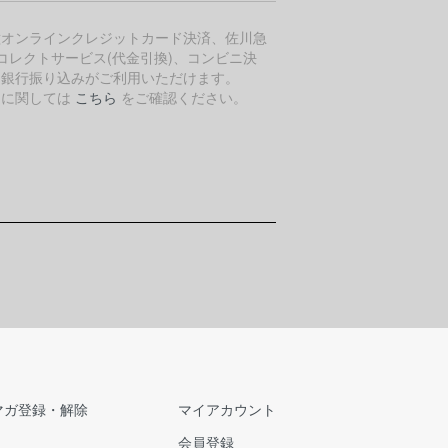
種オンラインクレジットカード決済、佐川急
コレクトサービス(代金引換)、コンビニ決
、銀行振り込みがご利用いただけます。
細に関しては
こちら
をご確認ください。
マガ登録・解除
マイアカウント
会員登録