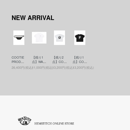
NEW ARRIVAL
COOTIE
【残り1
【残り2
【残り1
PRODUC
点】WAC
点】COO
点】COO
TIONS(ク
KO MARI
TIE PRO
TIE PRO
26,400円(税込)
11,000円(税込)
13,200円(税込)
13,200円(税込)
ーティー)
A(ワコマ
DUCTIO
DUCTIO
Nylon Ox
リア)WAS
NS(クー
NS(クー
Waist Bag
HED HEA
ティー)Pri
ティー)Pri
(ウエスト
VY WEIG
nt S/S Tee
nt S/S Tee
バッグ) Bl
HT CRE
- JESUS
- JESUS
ack
W NECK
(プリント
(プリント
T-SHIRT (
S/S Tee)
S/S Tee)
TYPE-6 )
White
Black
(ヘビーウ
エイトT)
WHITE