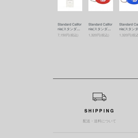
Standard Califor
Standard Califor
Standard Cal
nia(スタンダー
nia(スタンダー
nia(スタン
ドカリフォルニ
ドカリフォルニ
ドカリフォ
7,150円(税込)
1,320円(税込)
1,320円(税
ア) SD Fragran
ア) SD Coin Ca
ア) SD Coin
ce(香水)
se(コインケー
se(コイン
ス)RED
ス)BLUE
ショッピングガイド
SHIPPING
配送・送料について