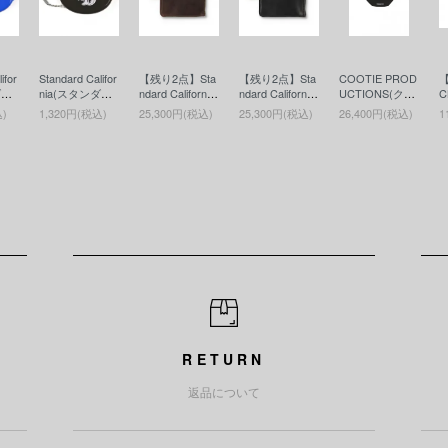
ifor
Standard Califor
【残り2点】Sta
【残り2点】Sta
COOTIE PROD
ダー
nia(スタンダー
ndard California
ndard California
UCTIONS(クー
C
ルニ
ドカリフォルニ
(スタンダード
(スタンダード
ティー)Nylon O
コ
込)
1,320円(税込)
25,300円(税込)
25,300円(税込)
26,400円(税込)
1
 Ca
ア) SD Coin Ca
カリフォルニ
カリフォルニ
x Waist Bag(ウ
E
ケー
se(コインケー
ア) Button Work
ア) Button Work
エストバッグ) B
G
ス)BLACK
s / SD Leather
s / SD Leather
lack
C
Wallet(ボタンワ
Wallet(ボタンワ
Y
ークスレザーウ
ークスレザーウ
ウ
ォレット)BRO
ォレット)BLAC
T
WN
K
RETURN
返品について