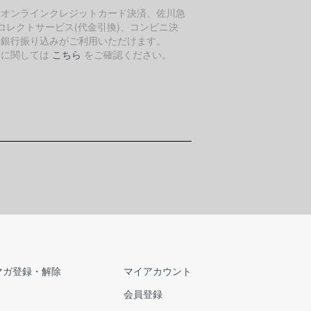
種オンラインクレジットカード決済、佐川急
コレクトサービス(代金引換)、コンビニ決
、銀行振り込みがご利用いただけます。
細に関しては
こちら
をご確認ください。
マガ登録・解除
マイアカウント
会員登録