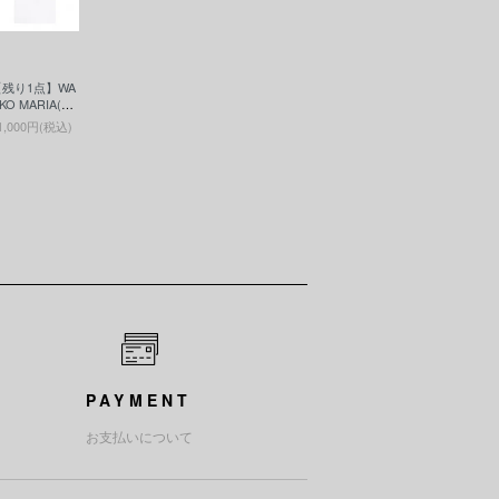
【残り1点】WA
KO MARIA(ワ
マリア)WASH
1,000円(税込)
D HEAVY WEI
HT CREW NE
K T-SHIRT ( T
PE-6 )(ヘビー
エイトT)WHI
E
PAYMENT
お支払いについて