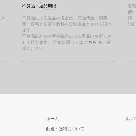
不良品・返品期限
各
便e
引き
不良品による返品の場合は、商品代金・消費
済
税・送料と決済手数料を全額返金とさせて頂き
詳
ます。
不良品以外のお客様都合による返品はお断りさ
せて頂きます。 詳細に関しては
こちら
をご確
認ください。
ホーム
メル
配送・送料について