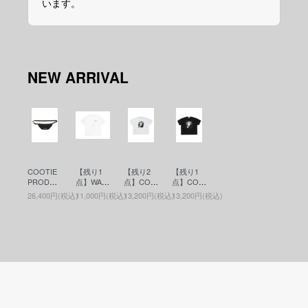
います。
NEW ARRIVAL
COOTIE
【残り1
【残り2
【残り1
PRODUC
点】WAC
点】COO
点】COO
TIONS(ク
KO MARI
TIE PRO
TIE PRO
26,400円(税込)
11,000円(税込)
13,200円(税込)
13,200円(税込)
ーティー)
A(ワコマ
DUCTIO
DUCTIO
Nylon Ox
リア)WAS
NS(クー
NS(クー
Waist Bag
HED HEA
ティー)Pri
ティー)Pri
(ウエスト
VY WEIG
nt S/S Tee
nt S/S Tee
バッグ) Bl
HT CRE
- JESUS
- JESUS
ack
W NECK
(プリント
(プリント
T-SHIRT (
S/S Tee)
S/S Tee)
TYPE-6 )
White
Black
(ヘビーウ
エイトT)
WHITE