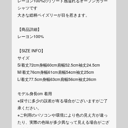
レーヨン100%のリゾート感溢れるオープンカラー
シャツです
大きな総柄ペイズリーが目を惹きます。
【商品詳細】
レーヨン100%
【SIZE INFO】
サイズ
S/着丈72cm身幅60cm肩幅52.5cm袖丈24.5cm
M/着丈76cm身幅61cm肩幅54cm袖丈25cm
L/着丈77.5cm身幅63cm肩幅56cm袖丈26cm
モデル身長cm 着用
※採寸に多少の誤差が有る場合がございますがご了
承ください。
※ご利用のパソコンや環境により色の見え方が違っ
たり、実際の色味が多少異なって見える場合がござ