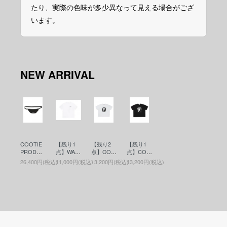
たり、実際の色味が多少異なって見える場合がござ
います。
NEW ARRIVAL
COOTIE
【残り1
【残り2
【残り1
PRODUC
点】WAC
点】COO
点】COO
TIONS(ク
KO MARI
TIE PRO
TIE PRO
26,400円(税込)
11,000円(税込)
13,200円(税込)
13,200円(税込)
ーティー)
A(ワコマ
DUCTIO
DUCTIO
Nylon Ox
リア)WAS
NS(クー
NS(クー
Waist Bag
HED HEA
ティー)Pri
ティー)Pri
(ウエスト
VY WEIG
nt S/S Tee
nt S/S Tee
バッグ) Bl
HT CRE
- JESUS
- JESUS
ack
W NECK
(プリント
(プリント
T-SHIRT (
S/S Tee)
S/S Tee)
TYPE-6 )
White
Black