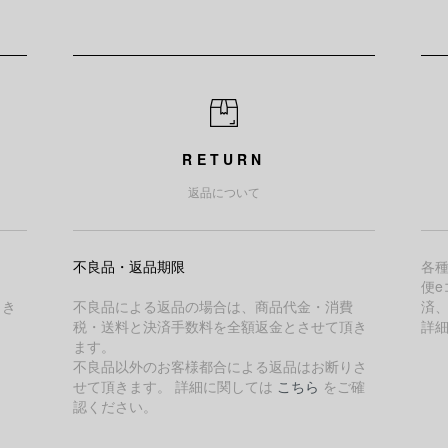
RETURN
返品について
不良品・返品期限
各
便e
引き
不良品による返品の場合は、商品代金・消費
済
税・送料と決済手数料を全額返金とさせて頂き
詳
ます。
不良品以外のお客様都合による返品はお断りさ
せて頂きます。 詳細に関しては
こちら
をご確
認ください。