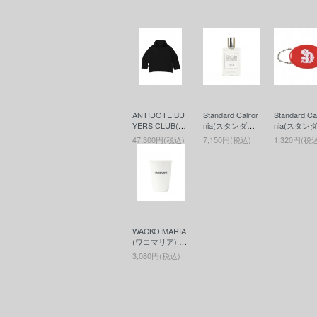
ANTIDOTE BU
Standard Califor
Standard Cal
YERS CLUB(ア
nia(スタンダー
nia(スタン
ンチドートバイ
ドカリフォルニ
ドカリフォ
47,300円(税込)
7,150円(税込)
1,320円(税
ヤーズクラブ) A
ア) SD Fragran
ア) SD Coin
SIC Heavy Weig
ce(香水)
se(コイン
ht Oversized Cu
ス)RED
toff Parka(カッ
トオフパーカ
ー) Black
WACKO MARIA
(ワコマリア) M
UG (マグ) WHI
3,080円(税込)
TE