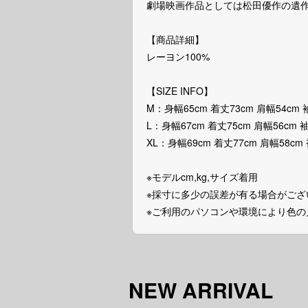
劇場映画作品としては松田優作の遺
【商品詳細】
レーヨン100%
【SIZE INFO】
M：身幅65cm 着丈73cm 肩幅54cm 
L：身幅67cm 着丈75cm 肩幅56cm 袖
XL：身幅69cm 着丈77cm 肩幅58cm
※モデルcm,kg,サイズ着用
※採寸に多少の誤差が有る場合がござ
※ご利用のパソコンや環境により色
NEW ARRIVAL