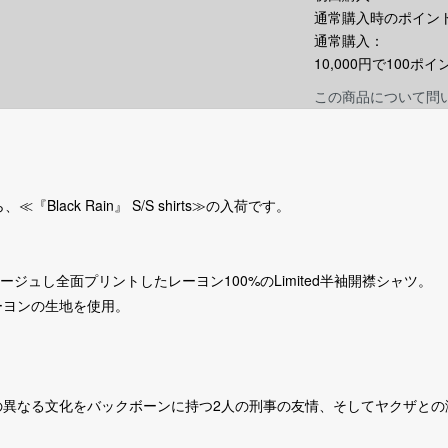
通常購入時のポイント
通常購入：
10,000円で100
この商品について問
≪『Black Rain』 S/S shirts≫の入荷です。
コラージュし全面プリントしたレーヨン100%のLimited半袖開襟シャツ。
ーヨンの生地を使用。
異なる文化をバックボーンに持つ2人の刑事の友情、そしてヤクザとの激