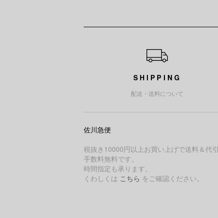
ショッピングガイド
SHIPPING
配送・送料について
佐川急便
税抜き10000円以上お買い上げで送料＆代
手数料無料です。
時間指定も承ります。
くわしくは
こちら
をご確認ください。