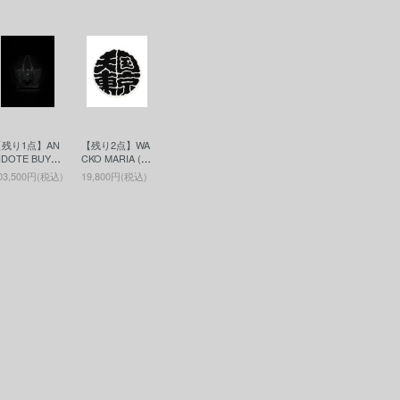
【残り1点】AN
【残り2点】WA
IDOTE BUYE
CKO MARIA (ワ
S CLUB(アン
コマリア) RUG
03,500円(税込)
19,800円(税込)
チドートバイヤ
(ラグマット) W
ズクラブ) Lea
HITE
her Tool Bag(M
dium)(レザー
ールバッグ) B
ack