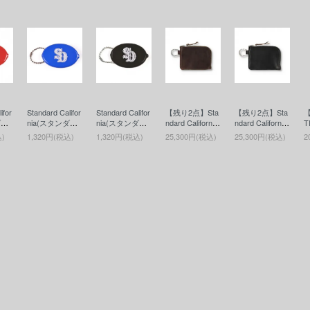
ifor
Standard Califor
Standard Califor
【残り2点】Sta
【残り2点】Sta
ダー
nia(スタンダー
nia(スタンダー
ndard California
ndard California
T
ルニ
ドカリフォルニ
ドカリフォルニ
(スタンダード
(スタンダード
R
込)
1,320円(税込)
1,320円(税込)
25,300円(税込)
25,300円(税込)
2
 Ca
ア) SD Coin Ca
ア) SD Coin Ca
カリフォルニ
カリフォルニ
ケー
se(コインケー
se(コインケー
ア) Button Work
ア) Button Work
ー
ス)BLUE
ス)BLACK
s / SD Leather
s / SD Leather
t
Wallet(ボタンワ
Wallet(ボタンワ
e
ークスレザーウ
ークスレザーウ
ツ
ォレット)BRO
ォレット)BLAC
l
WN
K