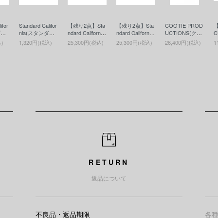
ifor
Standard Califor
【残り2点】Sta
【残り2点】Sta
COOTIE PROD
ダー
nia(スタンダー
ndard California
ndard California
UCTIONS(クー
C
ルニ
ドカリフォルニ
(スタンダード
(スタンダード
ティー)Nylon O
コ
込)
1,320円(税込)
25,300円(税込)
25,300円(税込)
26,400円(税込)
1
 Ca
ア) SD Coin Ca
カリフォルニ
カリフォルニ
x Waist Bag(ウ
E
ケー
se(コインケー
ア) Button Work
ア) Button Work
エストバッグ) B
G
ス)BLACK
s / SD Leather
s / SD Leather
lack
C
Wallet(ボタンワ
Wallet(ボタンワ
Y
ークスレザーウ
ークスレザーウ
ウ
ォレット)BRO
ォレット)BLAC
T
WN
K
RETURN
返品について
不良品・返品期限
各