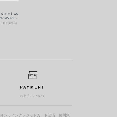
【残り1点】WA
KO MARIA(ワ
マリア)WASH
1,000円(税込)
D HEAVY WEI
HT CREW NE
K T-SHIRT ( T
PE-6 )(ヘビー
エイトT)WHI
E
PAYMENT
お支払いについて
種オンラインクレジットカード決済、佐川急