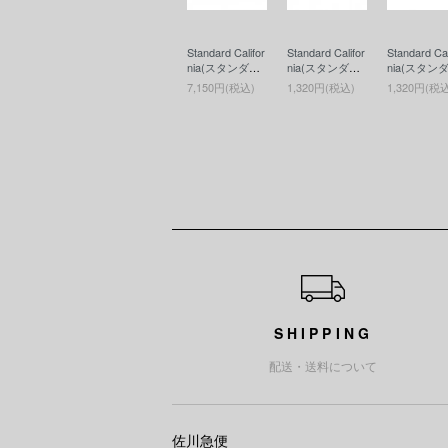
Standard Califor
Standard Califor
Standard Cal
nia(スタンダー
nia(スタンダー
nia(スタン
ドカリフォルニ
ドカリフォルニ
ドカリフォ
7,150円(税込)
1,320円(税込)
1,320円(税
ア) SD Fragran
ア) SD Coin Ca
ア) SD Coin
ce(香水)
se(コインケー
se(コイン
ス)RED
ス)BLUE
ショッピングガイド
SHIPPING
配送・送料について
佐川急便