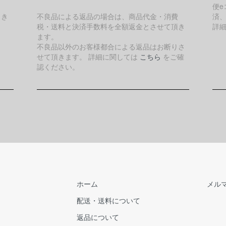
便e
引き
不良品による返品の場合は、商品代金・消費
済
税・送料と決済手数料を全額返金とさせて頂き
詳
ます。
不良品以外のお客様都合による返品はお断りさ
せて頂きます。 詳細に関しては
こちら
をご確
認ください。
ホーム
メル
配送・送料について
返品について