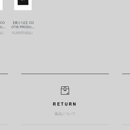
CO
【残り1点】CO
DUC
OTIE PRODUC
ーテ
TIONS(クーテ
込)
13,200円(税込)
/S T
ィー)Print S/S T
(プ
ee - JESUS(プ
ee)
リントS/S Tee)
Black
RETURN
返品について