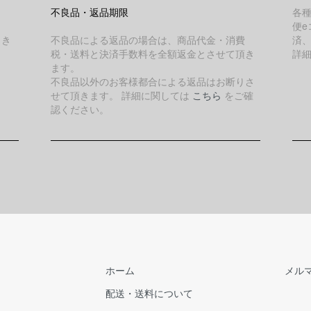
不良品・返品期限
各
便e
引き
不良品による返品の場合は、商品代金・消費
済
税・送料と決済手数料を全額返金とさせて頂き
詳
ます。
不良品以外のお客様都合による返品はお断りさ
せて頂きます。 詳細に関しては
こちら
をご確
認ください。
ホーム
メル
配送・送料について