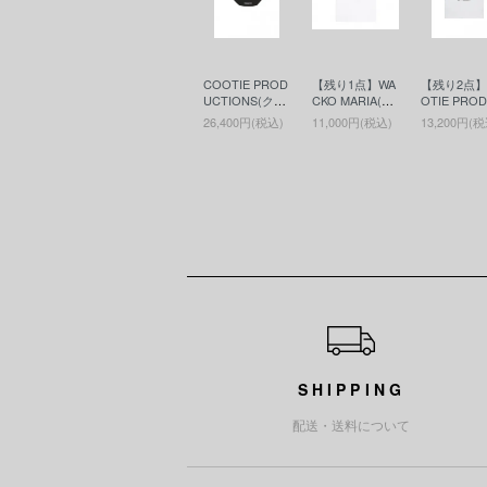
COOTIE PROD
【残り1点】WA
【残り2点】
UCTIONS(クー
CKO MARIA(ワ
OTIE PRO
ティー)Nylon O
コマリア)WASH
TIONS(ク
26,400円(税込)
11,000円(税込)
13,200円(税
x Waist Bag(ウ
ED HEAVY WEI
ィー)Print S
エストバッグ) B
GHT CREW NE
ee - JESUS
lack
CK T-SHIRT ( T
リントS/S T
YPE-6 )(ヘビー
White
ウエイトT)WHI
TE
ショッピングガイド
SHIPPING
配送・送料について