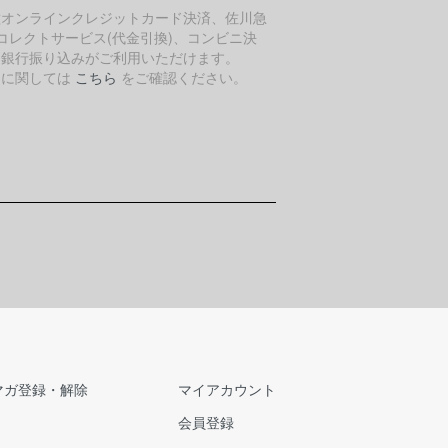
種オンラインクレジットカード決済、佐川急
コレクトサービス(代金引換)、コンビニ決
、銀行振り込みがご利用いただけます。
細に関しては
こちら
をご確認ください。
マガ登録・解除
マイアカウント
会員登録