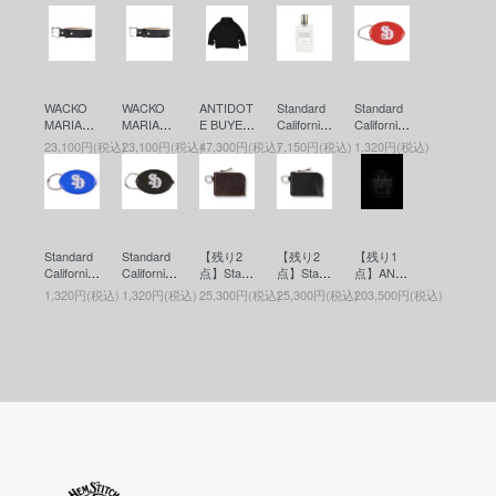
WACKO
WACKO
ANTIDOT
Standard
Standard
MARIA
MARIA
E BUYER
California
California
(ワコマリ
(ワコマリ
S CLUB
(スタンダ
(スタンダ
23,100円(税込)
23,100円(税込)
47,300円(税込)
7,150円(税込)
1,320円(税込)
ア) LEAT
ア) LEAT
(アンチド
ードカリ
ードカリ
HER BEL
HER BEL
ートバイ
フォルニ
フォルニ
T ( TYPE-
T ( TYPE-
ヤーズク
ア) SD Fr
ア) SD Co
2 ) (レザ
1 ) (レザ
ラブ) ASI
agrance
in Case
ーベルト)
ーベルト)
C Heavy
(香水)
(コインケ
BLACK
BLACK
Weight O
ース)RED
Standard
Standard
【残り2
【残り2
【残り1
versized
California
California
点】Stand
点】Stand
点】ANTI
Cutoff Par
(スタンダ
(スタンダ
ard Califor
ard Califor
DOTE BU
ka(カット
1,320円(税込)
1,320円(税込)
25,300円(税込)
25,300円(税込)
203,500円(税込)
ードカリ
ードカリ
nia(スタ
nia(スタ
YERS CL
オフパー
フォルニ
フォルニ
ンダード
ンダード
UB(アン
カー) Blac
ア) SD Co
ア) SD Co
カリフォ
カリフォ
チドート
k
in Case
in Case
ルニア) B
ルニア) B
バイヤー
(コインケ
(コインケ
utton Wor
utton Wor
ズクラブ)
ース)BLU
ース)BLA
ks / SD L
ks / SD L
Leather T
E
CK
eather Wa
eather Wa
ool Bag(M
llet(ボタン
llet(ボタン
edium)(レ
ワークス
ワークス
ザーツー
レザーウ
レザーウ
ルバッグ)
ォレット)
ォレット)
Black
BROWN
BLACK