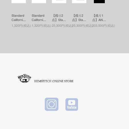
2 ) (レザ
1 ) (レザ
ラブ) ASI
agrance
in Case
ーベルト)
ーベルト)
C Heavy
(香水)
(コインケ
BLACK
BLACK
Weight O
ース)RED
Standard
Standard
【残り2
【残り2
【残り1
versized
California
California
点】Stand
点】Stand
点】ANTI
Cutoff Par
(スタンダ
(スタンダ
ard Califor
ard Califor
DOTE BU
ka(カット
1,320円(税込)
1,320円(税込)
25,300円(税込)
25,300円(税込)
203,500円(税込)
ードカリ
ードカリ
nia(スタ
nia(スタ
YERS CL
オフパー
フォルニ
フォルニ
ンダード
ンダード
UB(アン
カー) Blac
ア) SD Co
ア) SD Co
カリフォ
カリフォ
チドート
k
in Case
in Case
ルニア) B
ルニア) B
バイヤー
(コインケ
(コインケ
utton Wor
utton Wor
ズクラブ)
ース)BLU
ース)BLA
ks / SD L
ks / SD L
Leather T
E
CK
eather Wa
eather Wa
ool Bag(M
llet(ボタン
llet(ボタン
edium)(レ
ワークス
ワークス
ザーツー
レザーウ
レザーウ
ルバッグ)
ォレット)
ォレット)
Black
BROWN
BLACK