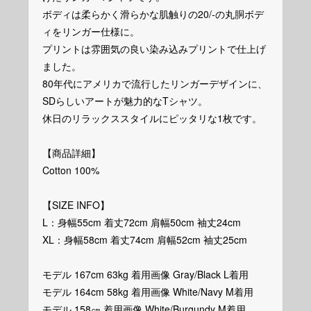
ボディは柔らかく滑らかな肌触りの20/-の丸胴ボデ
ィをリンガー仕様に。
プリントは雰囲気の良い染み込みプリントで仕上げ
ました。
80年代にアメリカで流行したリンガーデザインに、
SDらしいアートが魅力的なTシャツ。
休日のリラックススタイルにピッタリな1枚です。
【商品詳細】
Cotton 100%
【SIZE INFO】
L：身幅55cm 着丈72cm 肩幅50cm 袖丈24cm
XL：身幅58cm 着丈74cm 肩幅52cm 袖丈25cm
モデル 167cm 63kg 着用画像 Gray/Black L着用
モデル 164cm 58kg 着用画像 White/Navy M着用
モデル 158㎝ 着用画像 White/Burgundy M着用