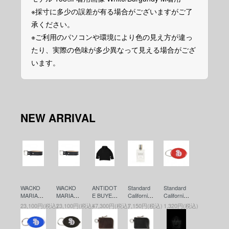
※採寸に多少の誤差が有る場合がございますがご了
承ください。
※ご利用のパソコンや環境により色の見え方が違っ
たり、実際の色味が多少異なって見える場合がござ
います。
NEW ARRIVAL
WACKO
WACKO
ANTIDOT
Standard
Standard
MARIA
MARIA
E BUYER
California
California
(ワコマリ
(ワコマリ
S CLUB
(スタンダ
(スタンダ
23,100円(税込)
23,100円(税込)
47,300円(税込)
7,150円(税込)
1,320円(税込)
ア) LEAT
ア) LEAT
(アンチド
ードカリ
ードカリ
HER BEL
HER BEL
ートバイ
フォルニ
フォルニ
T ( TYPE-
T ( TYPE-
ヤーズク
ア) SD Fr
ア) SD Co