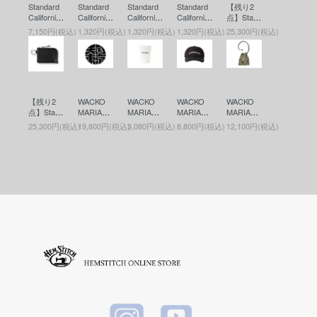
Standard
Standard
Standard
Standard
【残り2
California
California
California
California
点】Stand
(スタンダ
(スタンダ
(スタンダ
(スタンダ
ard Califor
7,150円(税込)
1,320円(税込)
1,320円(税込)
1,320円(税込)
25,300円(税込)
ードカリ
ードカリ
ードカリ
ードカリ
nia(スタ
フォルニ
フォルニ
フォルニ
フォルニ
ンダード
ア) SD Fr
ア) SD Co
ア) SD Co
ア) SD Co
カリフォ
agrance
in Case
in Case
in Case
ルニア) B
(香水)
(コインケ
(コインケ
(コインケ
utton Wor
ース)RED
ース)BLU
ース)BLA
ks / SD L
【残り2
WACKO
WACKO
WACKO
WACKO
E
CK
eather Wa
点】Stand
MARIA
MARIA
MARIA
MARIA
llet(ボタン
ard Califor
(ワコマリ
(ワコマリ
(ワコマリ
(ワコマリ
ワークス
25,300円(税込)
19,800円(税込)
3,080円(税込)
8,800円(税込)
12,100円(税込)
nia(スタ
ア) RUG
ア) MUG
ア) 6 PAN
ア) DIGIT
レザーウ
ンダード
(ラグマッ
(マグ) W
EL CAP(6
ALCAMO
ォレット)
カリフォ
ト) WHIT
HITE
パネルキ
SHOULD
BROWN
ルニア) B
E
ャップ) B
ER POUC
utton Wor
LACK
H(デジタ
ks / SD L
ルカモシ
eather Wa
ョルダー
llet(ボタン
ポーチ) K
ワークス
HAKI
レザーウ
ォレット)
BLACK