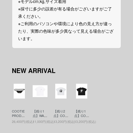
※モデルcm,kg,サイズ着用
※採寸に多少の誤差が有る場合がございますがご了
承ください。
※ご利用のパソコンや環境により色の見え方が違っ
たり、実際の色味が多少異なって見える場合がござ
います。
NEW ARRIVAL
COOTIE
【残り1
【残り2
【残り1
PRODUC
点】WAC
点】COO
点】COO
TIONS(ク
KO MARI
TIE PRO
TIE PRO
26,400円(税込)
11,000円(税込)
13,200円(税込)
13,200円(税込)
ーティー)
A(ワコマ
DUCTIO
DUCTIO
Nylon Ox
リア)WAS
NS(クー
NS(クー