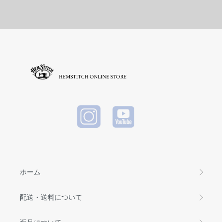
Waist Bag
HED HEA
ティー)Pri
ティー)Pri
(ウエスト
VY WEIG
nt S/S Tee
nt S/S Tee
バッグ) Bl
HT CRE
- JESUS
- JESUS
ack
W NECK
(プリント
(プリント
T-SHIRT (
S/S Tee)
S/S Tee)
TYPE-6 )
White
Black
(ヘビーウ
エイトT)
WHITE
ホーム
配送・送料について