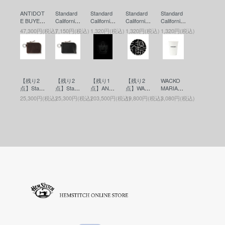
ANTIDOT
Standard
Standard
Standard
Standard
E BUYER
California
California
California
California
S CLUB
(スタンダ
(スタンダ
(スタンダ
(スタンダ
47,300円(税込)
7,150円(税込)
1,320円(税込)
1,320円(税込)
1,320円(税込)
(アンチド
ードカリ
ードカリ
ードカリ
ードカリ
ートバイ
フォルニ
フォルニ
フォルニ
フォルニ
ヤーズク
ア) SD Fr
ア) SD Co
ア) SD Co
ア) SD Co
ラブ) ASI
agrance
in Case
in Case
in Case
C Heavy
(香水)
(コインケ
(コインケ
(コインケ
Weight O
ース)RED
ース)BLU
ース)BLA
【残り2
【残り2
【残り1
【残り2
WACKO
versized
E
CK
点】Stand
点】Stand
点】ANTI
点】WAC
MARIA
Cutoff Par
ard Califor
ard Califor
DOTE BU
KO MARI
(ワコマリ
ka(カット
25,300円(税込)
25,300円(税込)
203,500円(税込)
19,800円(税込)
3,080円(税込)
nia(スタ
nia(スタ
YERS CL
A (ワコマ
ア) MUG
オフパー
ンダード
ンダード
UB(アン
リア) RU
(マグ) W
カー) Blac
カリフォ
カリフォ
チドート
G(ラグマ
HITE
k
ルニア) B
ルニア) B
バイヤー
ット) WHI
utton Wor
utton Wor
ズクラブ)
TE
ks / SD L
ks / SD L
Leather T
eather Wa
eather Wa
ool Bag(M
llet(ボタン
llet(ボタン
edium)(レ
ワークス
ワークス
ザーツー
レザーウ
レザーウ
ルバッグ)
ォレット)
ォレット)
Black
BROWN
BLACK