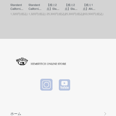
BLACK
BLACK
Weight O
ース)RED
Standard
Standard
【残り2
【残り2
【残り1
versized
California
California
点】Stand
点】Stand
点】ANTI
Cutoff Par
(スタンダ
(スタンダ
ard Califor
ard Califor
DOTE BU
ka(カット
1,320円(税込)
1,320円(税込)
25,300円(税込)
25,300円(税込)
203,500円(税込)
ードカリ
ードカリ
nia(スタ
nia(スタ
YERS CL
オフパー
フォルニ
フォルニ
ンダード
ンダード
UB(アン
カー) Blac
ア) SD Co
ア) SD Co
カリフォ
カリフォ
チドート
k
in Case
in Case
ルニア) B
ルニア) B
バイヤー
(コインケ
(コインケ
utton Wor
utton Wor
ズクラブ)
ース)BLU
ース)BLA
ks / SD L
ks / SD L
Leather T
E
CK
eather Wa
eather Wa
ool Bag(M
llet(ボタン
llet(ボタン
edium)(レ
ワークス
ワークス
ザーツー
レザーウ
レザーウ
ルバッグ)
ォレット)
ォレット)
Black
BROWN
BLACK
ホーム