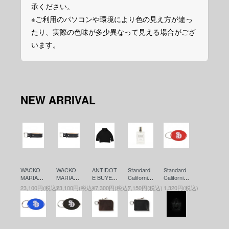
承ください。
※ご利用のパソコンや環境により色の見え方が違っ
たり、実際の色味が多少異なって見える場合がござ
います。
NEW ARRIVAL
WACKO
WACKO
ANTIDOT
Standard
Standard
MARIA
MARIA
E BUYER
California
California
(ワコマリ
(ワコマリ
S CLUB
(スタンダ
(スタンダ
23,100円(税込)
23,100円(税込)
47,300円(税込)
7,150円(税込)
1,320円(税込)
ア) LEAT
ア) LEAT
(アンチド
ードカリ
ードカリ
HER BEL
HER BEL
ートバイ
フォルニ
フォルニ
T ( TYPE-
T ( TYPE-
ヤーズク
ア) SD Fr
ア) SD Co
2 ) (レザ
1 ) (レザ
ラブ) ASI
agrance
in Case
ーベルト)
ーベルト)
C Heavy
(香水)
(コインケ