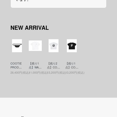
NEW ARRIVAL
COOTIE
【残り1
【残り2
【残り1
PRODUC
点】WAC
点】COO
点】COO
TIONS(ク
KO MARI
TIE PRO
TIE PRO
26,400円(税込)
11,000円(税込)
13,200円(税込)
13,200円(税込)
ーティー)
A(ワコマ
DUCTIO
DUCTIO
Nylon Ox
リア)WAS
NS(クー
NS(クー
Waist Bag
HED HEA
ティー)Pri
ティー)Pri
(ウエスト
VY WEIG
nt S/S Tee
nt S/S Tee
バッグ) Bl
HT CRE
- JESUS
- JESUS
ack
W NECK
(プリント
(プリント
T-SHIRT (
S/S Tee)
S/S Tee)
TYPE-6 )
White
Black
(ヘビーウ
エイトT)
WHITE