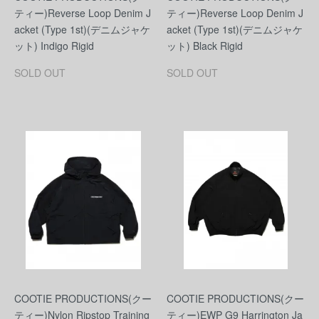
ティー)Reverse Loop Denim J
ティー)Reverse Loop Denim J
acket (Type 1st)(デニムジャケ
acket (Type 1st)(デニムジャケ
ット) Indigo Rigid
ット) Black Rigid
SOLD OUT
SOLD OUT
COOTIE PRODUCTIONS(クー
COOTIE PRODUCTIONS(クー
ティー)Nylon Ripstop Training
ティー)EWP G9 Harrington Ja