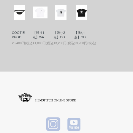
COOTIE
【残り1
【残り2
【残り1
PRODUC
点】WAC
点】COO
点】COO
TIONS(ク
KO MARI
TIE PRO
TIE PRO
26,400円(税込)
11,000円(税込)
13,200円(税込)
13,200円(税込)
ーティー)
A(ワコマ
DUCTIO
DUCTIO
Nylon Ox
リア)WAS
NS(クー
NS(クー
Waist Bag
HED HEA
ティー)Pri
ティー)Pri
(ウエスト
VY WEIG
nt S/S Tee
nt S/S Tee
バッグ) Bl
HT CRE
- JESUS
- JESUS
ack
W NECK
(プリント
(プリント
T-SHIRT (
S/S Tee)
S/S Tee)
TYPE-6 )
White
Black
(ヘビーウ
エイトT)
WHITE