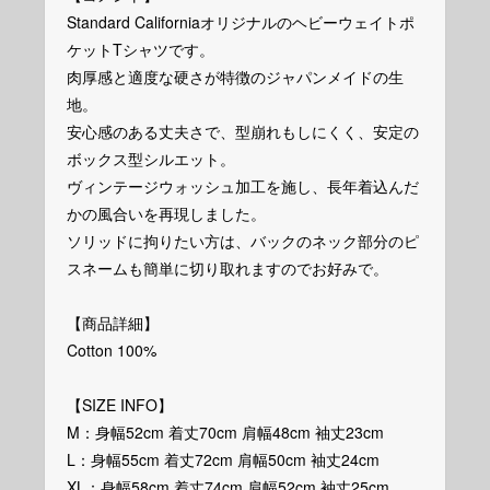
Standard Californiaオリジナルのヘビーウェイトポ
ケットTシャツです。
肉厚感と適度な硬さが特徴のジャパンメイドの生
地。
安心感のある丈夫さで、型崩れもしにくく、安定の
ボックス型シルエット。
ヴィンテージウォッシュ加工を施し、長年着込んだ
かの風合いを再現しました。
ソリッドに拘りたい方は、バックのネック部分のピ
スネームも簡単に切り取れますのでお好みで。
【商品詳細】
Cotton 100%
【SIZE INFO】
M：身幅52cm 着丈70cm 肩幅48cm 袖丈23cm
L：身幅55cm 着丈72cm 肩幅50cm 袖丈24cm
XL：身幅58cm 着丈74cm 肩幅52cm 袖丈25cm