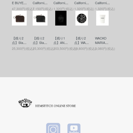
E BUYER
California
California
California
California
S CLUB
(スタンダ
(スタンダ
(スタンダ
(スタンダ
47,300円(税込)
7,150円(税込)
1,320円(税込)
1,320円(税込)
1,320円(税込)
(アンチド
ードカリ
ードカリ
ードカリ
ードカリ
ートバイ
フォルニ
フォルニ
フォルニ
フォルニ
ヤーズク
ア) SD Fr
ア) SD Co
ア) SD Co
ア) SD Co
ラブ) ASI
agrance
in Case
in Case
in Case
C Heavy
(香水)
(コインケ
(コインケ
(コインケ
Weight O
ース)RED
ース)BLU
ース)BLA
【残り2
【残り2
【残り1
【残り2
WACKO
versized
E
CK
点】Stand
点】Stand
点】ANTI
点】WAC
MARIA
Cutoff Par
ard Califor
ard Califor
DOTE BU
KO MARI
(ワコマリ
ka(カット
25,300円(税込)
25,300円(税込)
203,500円(税込)
19,800円(税込)
3,080円(税込)
nia(スタ
nia(スタ
YERS CL
A (ワコマ
ア) MUG
オフパー
ンダード
ンダード
UB(アン
リア) RU
(マグ) W
カー) Blac
カリフォ
カリフォ
チドート
G(ラグマ
HITE
k
ルニア) B
ルニア) B
バイヤー
ット) WHI
utton Wor
utton Wor
ズクラブ)
TE
ks / SD L
ks / SD L
Leather T
eather Wa
eather Wa
ool Bag(M
llet(ボタン
llet(ボタン
edium)(レ
ワークス
ワークス
ザーツー
レザーウ
レザーウ
ルバッグ)
ォレット)
ォレット)
Black
BROWN
BLACK